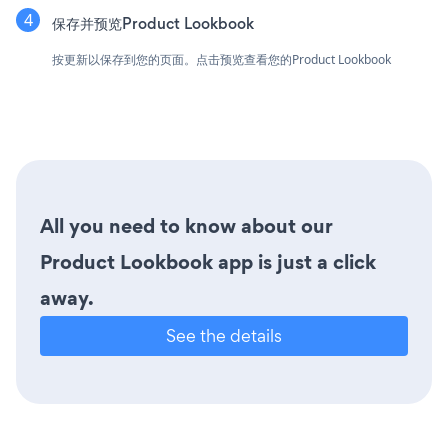
保存并预览Product Lookbook
按更新以保存到您的页面。点击预览查看您的Product Lookbook
All you need to know about our
Product Lookbook app is just a click
away.
See the details