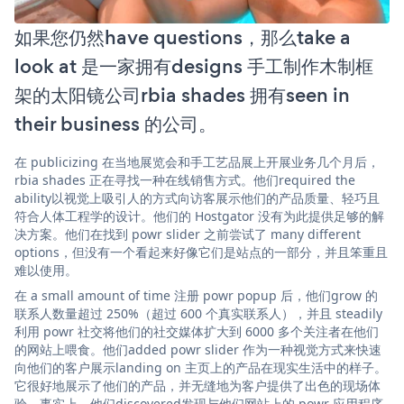
如果您仍然have questions，那么take a
look at 是一家拥有designs 手工制作木制框
架的太阳镜公司rbia shades 拥有seen in
their business 的公司。
在 publicizing 在当地展览会和手工艺品展上开展业务几个月后，
rbia shades 正在寻找一种在线销售方式。他们required the
ability以视觉上吸引人的方式向访客展示他们的产品质量、轻巧且
符合人体工程学的设计。他们的 Hostgator 没有为此提供足够的解
决方案。他们在找到 powr slider 之前尝试了 many different
options，但没有一个看起来好像它们是站点的一部分，并且笨重且
难以使用。
在 a small amount of time 注册 powr popup 后，他们grow 的
联系人数量超过 250%（超过 600 个真实联系人），并且 steadily
利用 powr 社交将他们的社交媒体扩大到 6000 多个关注者在他们
的网站上喂食。他们added powr slider 作为一种视觉方式来快速
向他们的客户展示landing on 主页上的产品在现实生活中的样子。
它很好地展示了他们的产品，并无缝地为客户提供了出色的现场体
验。事实上，他们discovered发现与他们网站上的 powr 应用程序