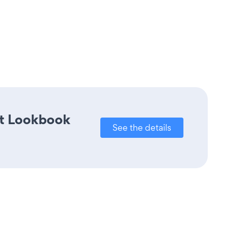
ct Lookbook
See the details