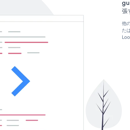
gu
張
他の
たは
Lo