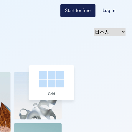
Start for free
Log In