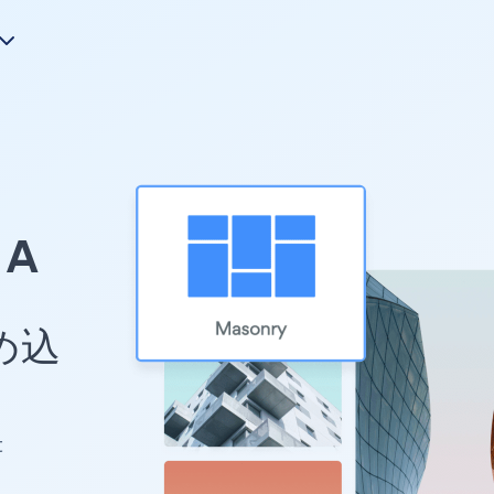
A
め込
t