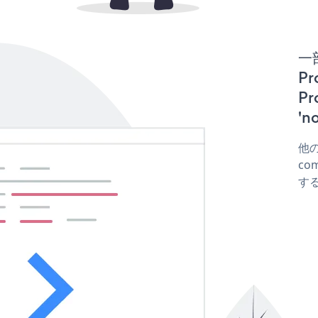
一
Pr
P
'
他の
com
する