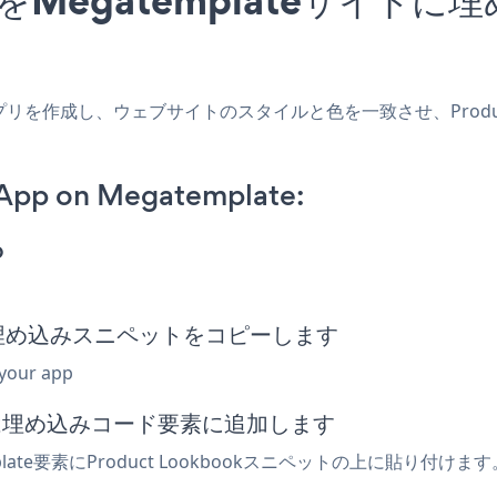
lateアプリを作成し、ウェブサイトのスタイルと色を一致させ、Product
 App on Megatemplate:
p
kbook埋め込みスニペットをコピーします
 your app
または埋め込みコード要素に追加します
late要素にProduct Lookbookスニペットの上に貼り付け