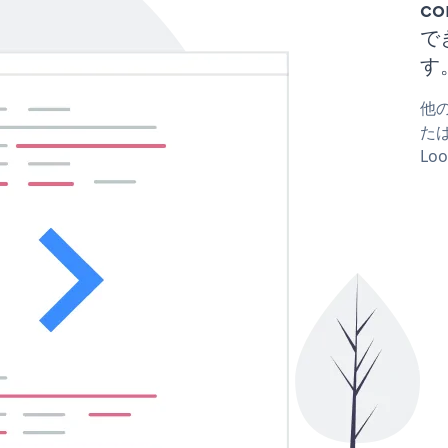
co
で
す
他の
たは
Lo