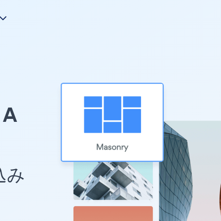
A
め込み