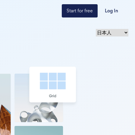
Start for free
Log In