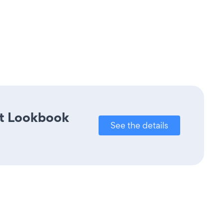
ct Lookbook
See the details