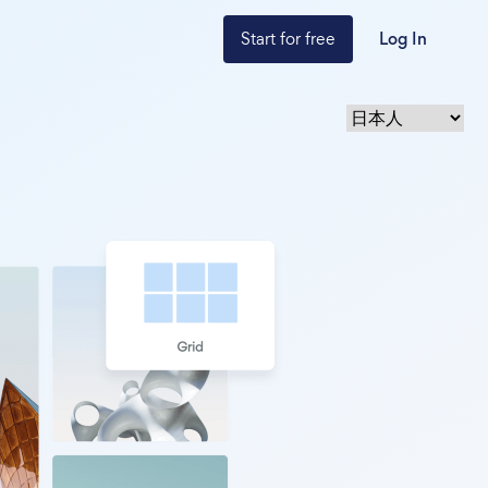
Start for free
Log In