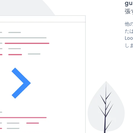
gu
張
他の
たは
Lo
し