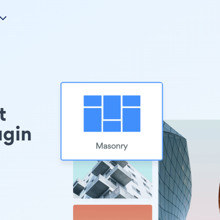
t
ugin