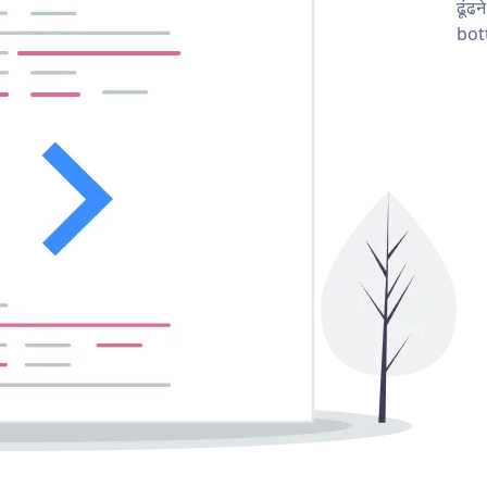
ढूंढ
bot