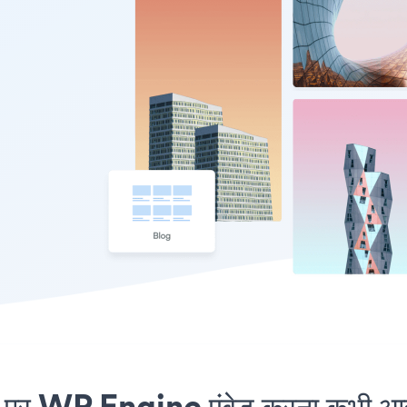
र WP Engine एंबेड करना कभी आसा