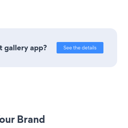
 gallery app?
See the details
our Brand