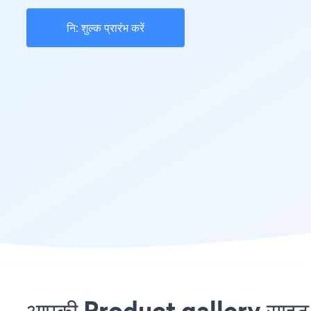
नि: शुल्क प्रारंभ करें
आपकी Product gallery साइट प