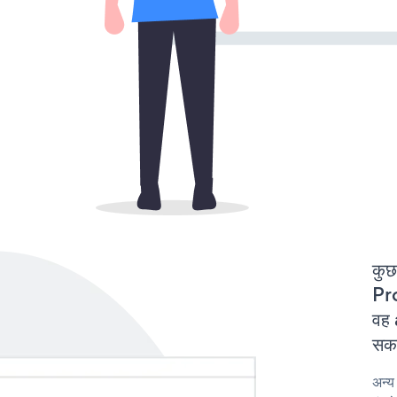
कुछ
Pro
वह 
सकत
अन्