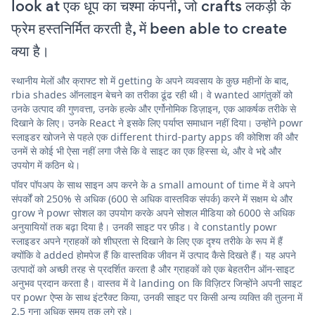
look at एक धूप का चश्मा कंपनी, जो crafts लकड़ी के
फ्रेम हस्तनिर्मित करती है, में been able to create
क्या है।
स्थानीय मेलों और क्राफ्ट शो में getting के अपने व्यवसाय के कुछ महीनों के बाद,
rbia shades ऑनलाइन बेचने का तरीका ढूंढ रही थी। वे wanted आगंतुकों को
उनके उत्पाद की गुणवत्ता, उनके हल्के और एर्गोनोमिक डिज़ाइन, एक आकर्षक तरीके से
दिखाने के लिए। उनके React ने इसके लिए पर्याप्त समाधान नहीं दिया। उन्होंने powr
स्लाइडर खोजने से पहले एक different third-party apps की कोशिश की और
उनमें से कोई भी ऐसा नहीं लगा जैसे कि वे साइट का एक हिस्सा थे, और वे भद्दे और
उपयोग में कठिन थे।
पॉवर पॉपअप के साथ साइन अप करने के a small amount of time में वे अपने
संपर्कों को 250% से अधिक (600 से अधिक वास्तविक संपर्क) करने में सक्षम थे और
grow ने powr सोशल का उपयोग करके अपने सोशल मीडिया को 6000 से अधिक
अनुयायियों तक बढ़ा दिया है। उनकी साइट पर फ़ीड। वे constantly powr
स्लाइडर अपने ग्राहकों को शीघ्रता से दिखाने के लिए एक दृश्य तरीके के रूप में हैं
क्योंकि वे added होमपेज हैं कि वास्तविक जीवन में उत्पाद कैसे दिखते हैं। यह अपने
उत्पादों को अच्छी तरह से प्रदर्शित करता है और ग्राहकों को एक बेहतरीन ऑन-साइट
अनुभव प्रदान करता है। वास्तव में वे landing on कि विज़िटर जिन्होंने अपनी साइट
पर powr ऐप्स के साथ इंटरैक्ट किया, उनकी साइट पर किसी अन्य व्यक्ति की तुलना में
2.5 गुना अधिक समय तक लगे रहे।