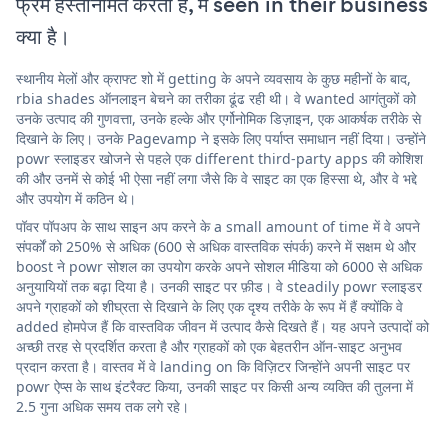
फ्रेम हस्तनिर्मित करती है, में seen in their business
क्या है।
स्थानीय मेलों और क्राफ्ट शो में getting के अपने व्यवसाय के कुछ महीनों के बाद,
rbia shades ऑनलाइन बेचने का तरीका ढूंढ रही थी। वे wanted आगंतुकों को
उनके उत्पाद की गुणवत्ता, उनके हल्के और एर्गोनोमिक डिज़ाइन, एक आकर्षक तरीके से
दिखाने के लिए। उनके Pagevamp ने इसके लिए पर्याप्त समाधान नहीं दिया। उन्होंने
powr स्लाइडर खोजने से पहले एक different third-party apps की कोशिश
की और उनमें से कोई भी ऐसा नहीं लगा जैसे कि वे साइट का एक हिस्सा थे, और वे भद्दे
और उपयोग में कठिन थे।
पॉवर पॉपअप के साथ साइन अप करने के a small amount of time में वे अपने
संपर्कों को 250% से अधिक (600 से अधिक वास्तविक संपर्क) करने में सक्षम थे और
boost ने powr सोशल का उपयोग करके अपने सोशल मीडिया को 6000 से अधिक
अनुयायियों तक बढ़ा दिया है। उनकी साइट पर फ़ीड। वे steadily powr स्लाइडर
अपने ग्राहकों को शीघ्रता से दिखाने के लिए एक दृश्य तरीके के रूप में हैं क्योंकि वे
added होमपेज हैं कि वास्तविक जीवन में उत्पाद कैसे दिखते हैं। यह अपने उत्पादों को
अच्छी तरह से प्रदर्शित करता है और ग्राहकों को एक बेहतरीन ऑन-साइट अनुभव
प्रदान करता है। वास्तव में वे landing on कि विज़िटर जिन्होंने अपनी साइट पर
powr ऐप्स के साथ इंटरैक्ट किया, उनकी साइट पर किसी अन्य व्यक्ति की तुलना में
2.5 गुना अधिक समय तक लगे रहे।