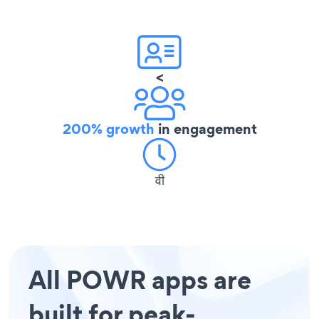
<
200% growth
in engagement
वी
All POWR apps are
built for peak-