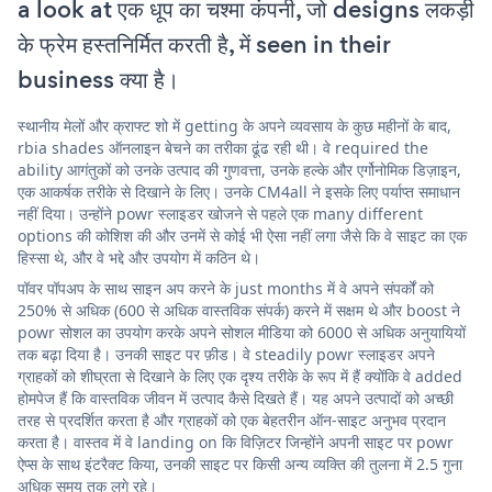
a look at एक धूप का चश्मा कंपनी, जो designs लकड़ी
के फ्रेम हस्तनिर्मित करती है, में seen in their
business क्या है।
स्थानीय मेलों और क्राफ्ट शो में getting के अपने व्यवसाय के कुछ महीनों के बाद,
rbia shades ऑनलाइन बेचने का तरीका ढूंढ रही थी। वे required the
ability आगंतुकों को उनके उत्पाद की गुणवत्ता, उनके हल्के और एर्गोनोमिक डिज़ाइन,
एक आकर्षक तरीके से दिखाने के लिए। उनके CM4all ने इसके लिए पर्याप्त समाधान
नहीं दिया। उन्होंने powr स्लाइडर खोजने से पहले एक many different
options की कोशिश की और उनमें से कोई भी ऐसा नहीं लगा जैसे कि वे साइट का एक
हिस्सा थे, और वे भद्दे और उपयोग में कठिन थे।
पॉवर पॉपअप के साथ साइन अप करने के just months में वे अपने संपर्कों को
250% से अधिक (600 से अधिक वास्तविक संपर्क) करने में सक्षम थे और boost ने
powr सोशल का उपयोग करके अपने सोशल मीडिया को 6000 से अधिक अनुयायियों
तक बढ़ा दिया है। उनकी साइट पर फ़ीड। वे steadily powr स्लाइडर अपने
ग्राहकों को शीघ्रता से दिखाने के लिए एक दृश्य तरीके के रूप में हैं क्योंकि वे added
होमपेज हैं कि वास्तविक जीवन में उत्पाद कैसे दिखते हैं। यह अपने उत्पादों को अच्छी
तरह से प्रदर्शित करता है और ग्राहकों को एक बेहतरीन ऑन-साइट अनुभव प्रदान
करता है। वास्तव में वे landing on कि विज़िटर जिन्होंने अपनी साइट पर powr
ऐप्स के साथ इंटरैक्ट किया, उनकी साइट पर किसी अन्य व्यक्ति की तुलना में 2.5 गुना
अधिक समय तक लगे रहे।