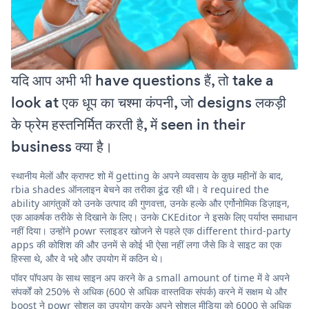
यदि आप अभी भी have questions हैं, तो take a
look at एक धूप का चश्मा कंपनी, जो designs लकड़ी
के फ्रेम हस्तनिर्मित करती है, में seen in their
business क्या है।
स्थानीय मेलों और क्राफ्ट शो में getting के अपने व्यवसाय के कुछ महीनों के बाद,
rbia shades ऑनलाइन बेचने का तरीका ढूंढ रही थी। वे required the
ability आगंतुकों को उनके उत्पाद की गुणवत्ता, उनके हल्के और एर्गोनोमिक डिज़ाइन,
एक आकर्षक तरीके से दिखाने के लिए। उनके CKEditor ने इसके लिए पर्याप्त समाधान
नहीं दिया। उन्होंने powr स्लाइडर खोजने से पहले एक different third-party
apps की कोशिश की और उनमें से कोई भी ऐसा नहीं लगा जैसे कि वे साइट का एक
हिस्सा थे, और वे भद्दे और उपयोग में कठिन थे।
पॉवर पॉपअप के साथ साइन अप करने के a small amount of time में वे अपने
संपर्कों को 250% से अधिक (600 से अधिक वास्तविक संपर्क) करने में सक्षम थे और
boost ने powr सोशल का उपयोग करके अपने सोशल मीडिया को 6000 से अधिक