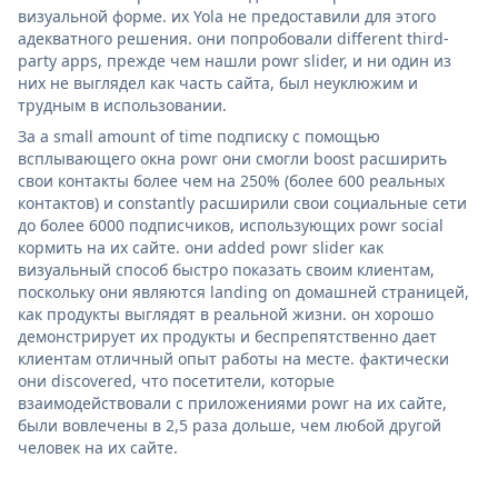
визуальной форме. их Yola не предоставили для этого
адекватного решения. они попробовали different third-
party apps, прежде чем нашли powr slider, и ни один из
них не выглядел как часть сайта, был неуклюжим и
трудным в использовании.
За a small amount of time подписку с помощью
всплывающего окна powr они смогли boost расширить
свои контакты более чем на 250% (более 600 реальных
контактов) и constantly расширили свои социальные сети
до более 6000 подписчиков, использующих powr social
кормить на их сайте. они added powr slider как
визуальный способ быстро показать своим клиентам,
поскольку они являются landing on домашней страницей,
как продукты выглядят в реальной жизни. он хорошо
демонстрирует их продукты и беспрепятственно дает
клиентам отличный опыт работы на месте. фактически
они discovered, что посетители, которые
взаимодействовали с приложениями powr на их сайте,
были вовлечены в 2,5 раза дольше, чем любой другой
человек на их сайте.