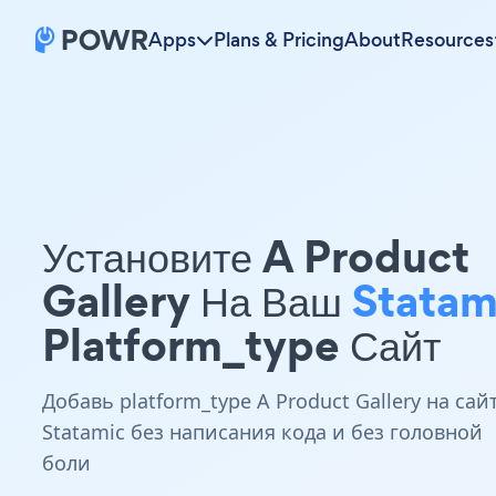
Apps
Plans & Pricing
About
Resources
Установите A Product
Gallery На Ваш
Statam
Platform_type Сайт
Добавь platform_type A Product Gallery на сай
Statamic без написания кода и без головной
боли