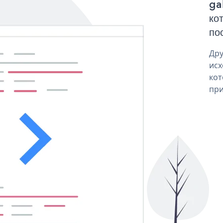
ga
ко
по
Дру
исх
кот
при