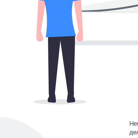
Не
де