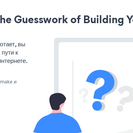
he Guesswork of Building Y
отает, вы
пути к
интернете.
, make и