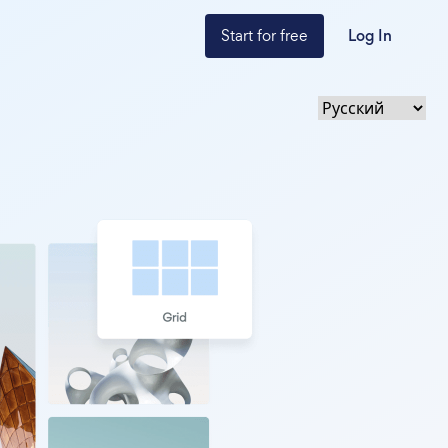
Start for free
Log In