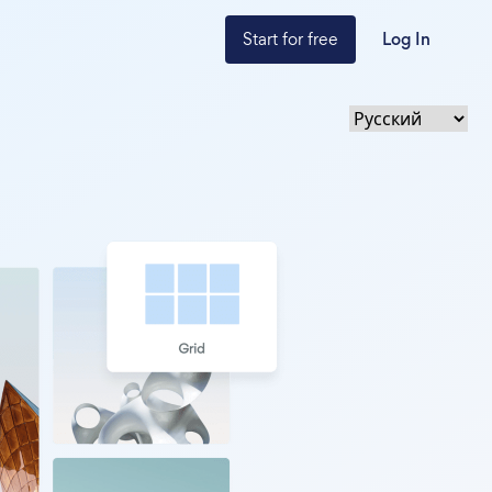
Start for free
Log In