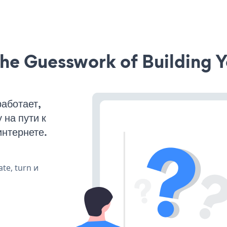
he Guesswork of Building Y
аботает,
на пути к
интернете.
te, turn и