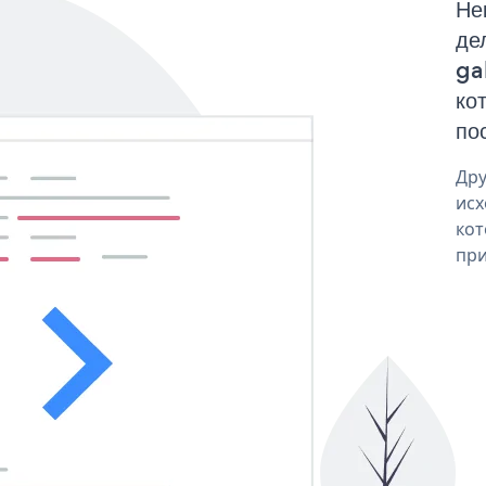
Не
де
ga
ко
по
Дру
исх
кот
при