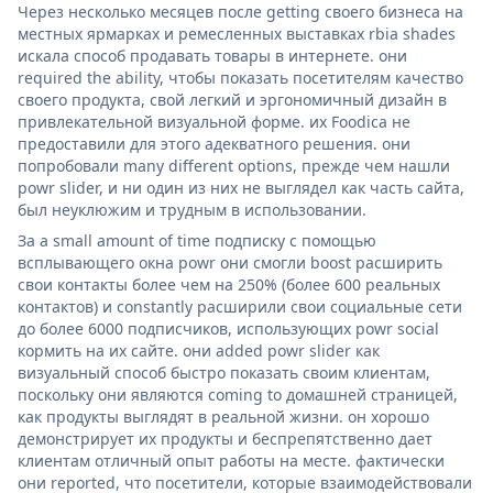
Через несколько месяцев после getting своего бизнеса на
местных ярмарках и ремесленных выставках rbia shades
искала способ продавать товары в интернете. они
required the ability, чтобы показать посетителям качество
своего продукта, свой легкий и эргономичный дизайн в
привлекательной визуальной форме. их Foodica не
предоставили для этого адекватного решения. они
попробовали many different options, прежде чем нашли
powr slider, и ни один из них не выглядел как часть сайта,
был неуклюжим и трудным в использовании.
За a small amount of time подписку с помощью
всплывающего окна powr они смогли boost расширить
свои контакты более чем на 250% (более 600 реальных
контактов) и constantly расширили свои социальные сети
до более 6000 подписчиков, использующих powr social
кормить на их сайте. они added powr slider как
визуальный способ быстро показать своим клиентам,
поскольку они являются coming to домашней страницей,
как продукты выглядят в реальной жизни. он хорошо
демонстрирует их продукты и беспрепятственно дает
клиентам отличный опыт работы на месте. фактически
они reported, что посетители, которые взаимодействовали