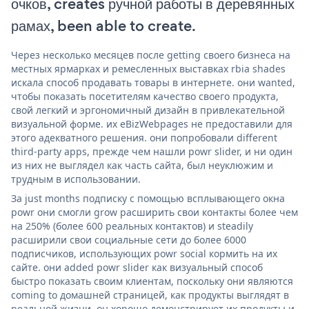
очков, creates ручной работы в деревянных
рамах, been able to create.
Через несколько месяцев после getting своего бизнеса на
местных ярмарках и ремесленных выставках rbia shades
искала способ продавать товары в интернете. они wanted,
чтобы показать посетителям качество своего продукта,
свой легкий и эргономичный дизайн в привлекательной
визуальной форме. их eBizWebpages не предоставили для
этого адекватного решения. они попробовали different
third-party apps, прежде чем нашли powr slider, и ни один
из них не выглядел как часть сайта, был неуклюжим и
трудным в использовании.
За just months подписку с помощью всплывающего окна
powr они смогли grow расширить свои контакты более чем
на 250% (более 600 реальных контактов) и steadily
расширили свои социальные сети до более 6000
подписчиков, использующих powr social кормить на их
сайте. они added powr slider как визуальный способ
быстро показать своим клиентам, поскольку они являются
coming to домашней страницей, как продукты выглядят в
реальной жизни. он хорошо демонстрирует их продукты и