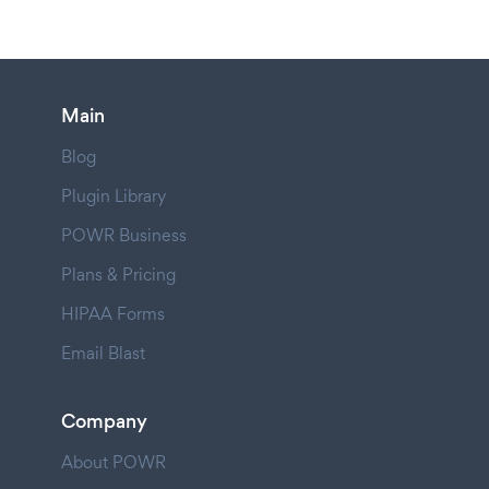
Main
Blog
Plugin Library
POWR Business
Plans & Pricing
HIPAA Forms
Email Blast
Company
About POWR