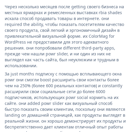
Через несколько месяцев после getting своего бизнеса на
местных ярмарках и ремесленных выставках rbia shades
искала способ продавать товары в интернете. они
required the ability, чтобы показать посетителям качество
своего продукта, свой легкий и эргономичный дизайн в
привлекательной визуальной форме. их ColorMag for
WordPress не предоставили для этого адекватного
решения. они попробовали different third-party apps,
прежде чем нашли powr slider, и ни один из них не
выглядел как часть сайта, был неуклюжим и трудным в
использовании.
За just months подписку с помощью всплывающего окна
powr они смогли boost расширить свои контакты более
чем на 250% (более 600 реальных контактов) и constantly
расширили свои социальные сети до более 6000
подписчиков, использующих powr social кормить на их
сайте. они added powr slider как визуальный способ
быстро показать своим клиентам, поскольку они являются
landing on домашней страницей, как продукты выглядят в
реальной жизни. он хорошо демонстрирует их продукты и
беспрепятственно дает клиентам отличный опыт работы