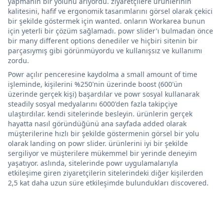
yapmanın bir yolunu arıyordu. ziyaretçilere ürünlerinin
kalitesini, hafif ve ergonomik tasarımlarını görsel olarak çekici
bir şekilde göstermek için wanted. onların Workarea bunun
için yeterli bir çözüm sağlamadı. powr slider'ı bulmadan önce
bir many different options denediler ve hiçbiri sitenin bir
parçasıymış gibi görünmüyordu ve kullanışsız ve kullanımı
zordu.
Powr açılır penceresine kaydolma a small amount of time
işleminde, kişilerini %250'nin üzerinde boost (600'ün
üzerinde gerçek kişi) başardılar ve powr sosyal kullanarak
steadily sosyal medyalarını 6000'den fazla takipçiye
ulaştırdılar. kendi sitelerinde besleyin. ürünlerin gerçek
hayatta nasıl göründüğünü ana sayfada added olarak
müşterilerine hızlı bir şekilde göstermenin görsel bir yolu
olarak landing on powr slider. ürünlerini iyi bir şekilde
sergiliyor ve müşterilere mükemmel bir yerinde deneyim
yaşatıyor. aslında, sitelerinde powr uygulamalarıyla
etkileşime giren ziyaretçilerin sitelerindeki diğer kişilerden
2,5 kat daha uzun süre etkileşimde bulundukları discovered.