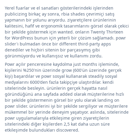
Yerel fuarlar ve el sanatları gösterilerindeki işlerinden
publicizing birkaç ay sonra, rbia shades çevrimiçi satış
yapmanın bir yolunu arıyordu. ziyaretçilere ürünlerinin
kalitesini, hafif ve ergonomik tasarımlarını görsel olarak çekici
bir şekilde göstermek için wanted. onların Twenty Thirteen
for WordPress bunun için yeterli bir çözüm sağlamadı. powr
slider'ı bulmadan önce bir different third-party apps
denediler ve hiçbiri sitenin bir parçasıymış gibi
görünmüyordu ve kullanışsız ve kullanımı zordu.
Powr açılır penceresine kaydolma just months işleminde,
kişilerini %250'nin üzerinde grow (600'ün üzerinde gerçek
kişi) başardılar ve powr sosyal kullanarak steadily sosyal
medyalarını 6000'den fazla takipçiye ulaştırdılar. kendi
sitelerinde besleyin. ürünlerin gerçek hayatta nasıl
göründüğünü ana sayfada added olarak müşterilerine hızlı
bir şekilde göstermenin görsel bir yolu olarak landing on
powr slider. ürünlerini iyi bir şekilde sergiliyor ve müşterilere
mükemmel bir yerinde deneyim yaşatıyor. aslında, sitelerinde
powr uygulamalarıyla etkileşime giren ziyaretçilerin
sitelerindeki diğer kişilerden 2,5 kat daha uzun süre
etkileşimde bulundukları discovered.