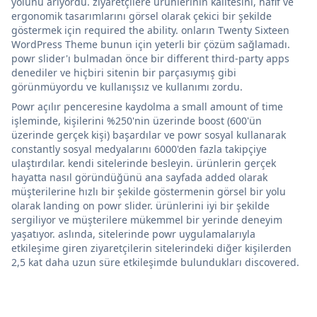
yolunu arıyordu. ziyaretçilere ürünlerinin kalitesini, hafif ve
ergonomik tasarımlarını görsel olarak çekici bir şekilde
göstermek için required the ability. onların Twenty Sixteen
WordPress Theme bunun için yeterli bir çözüm sağlamadı.
powr slider'ı bulmadan önce bir different third-party apps
denediler ve hiçbiri sitenin bir parçasıymış gibi
görünmüyordu ve kullanışsız ve kullanımı zordu.
Powr açılır penceresine kaydolma a small amount of time
işleminde, kişilerini %250'nin üzerinde boost (600'ün
üzerinde gerçek kişi) başardılar ve powr sosyal kullanarak
constantly sosyal medyalarını 6000'den fazla takipçiye
ulaştırdılar. kendi sitelerinde besleyin. ürünlerin gerçek
hayatta nasıl göründüğünü ana sayfada added olarak
müşterilerine hızlı bir şekilde göstermenin görsel bir yolu
olarak landing on powr slider. ürünlerini iyi bir şekilde
sergiliyor ve müşterilere mükemmel bir yerinde deneyim
yaşatıyor. aslında, sitelerinde powr uygulamalarıyla
etkileşime giren ziyaretçilerin sitelerindeki diğer kişilerden
2,5 kat daha uzun süre etkileşimde bulundukları discovered.