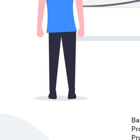
Ba
Pr
Pr