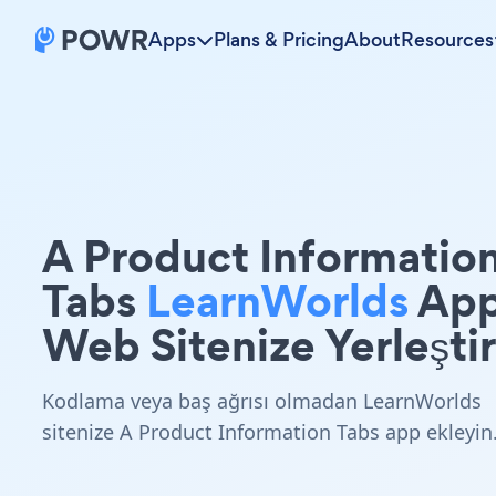
Apps
Plans & Pricing
About
Resources
A Product Informatio
Tabs
LearnWorlds
Ap
Web Sitenize Yerleştir
Kodlama veya baş ağrısı olmadan LearnWorlds
sitenize A Product Information Tabs app ekleyin