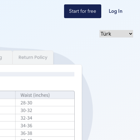
Start for free
Log In