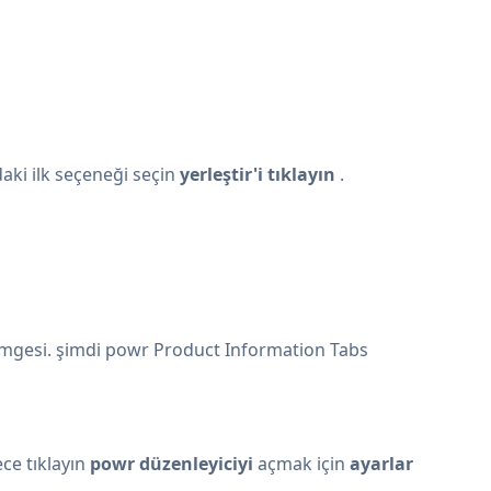
daki ilk seçeneği seçin
yerleştir'i tıklayın
.
mgesi. şimdi powr Product Information Tabs
ce tıklayın
powr düzenleyiciyi
açmak için
ayarlar