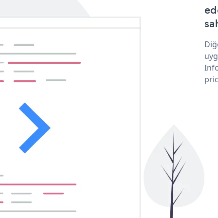
ed
sa
Diğ
uyg
Inf
pri