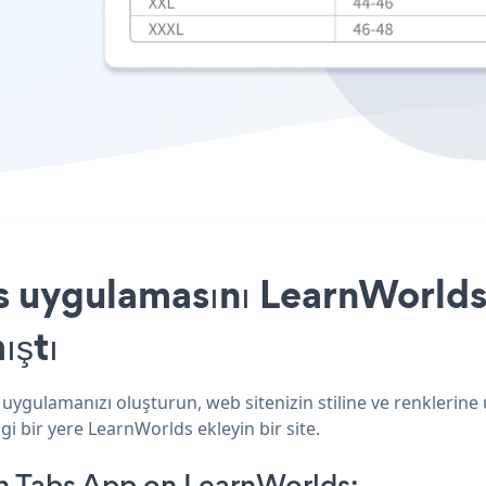
 uygulamasını LearnWorlds 
ıştı
uygulamanızı oluşturun, web sitenizin stiline ve renklerine
i bir yere LearnWorlds ekleyin bir site.
n Tabs App on LearnWorlds: