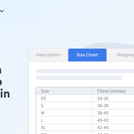
n
p
in
.