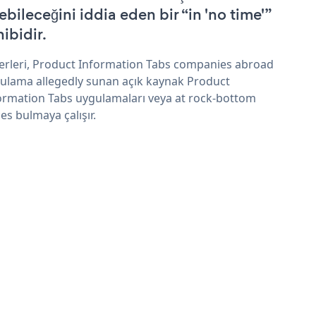
ebileceğini iddia eden bir “in 'no time'”
hibidir.
erleri, Product Information Tabs companies abroad
ulama allegedly sunan açık kaynak Product
ormation Tabs uygulamaları veya at rock-bottom
ces bulmaya çalışır.