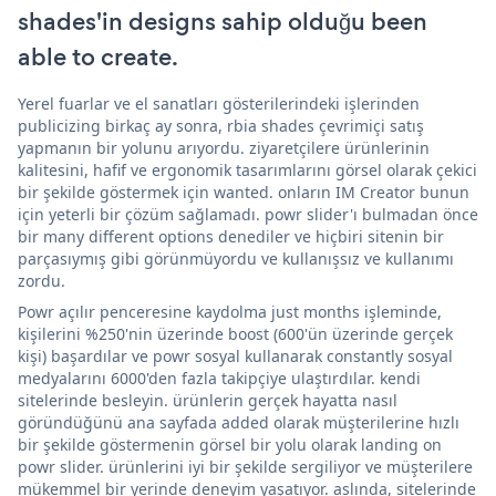
shades'in designs sahip olduğu been
able to create.
Yerel fuarlar ve el sanatları gösterilerindeki işlerinden
publicizing birkaç ay sonra, rbia shades çevrimiçi satış
yapmanın bir yolunu arıyordu. ziyaretçilere ürünlerinin
kalitesini, hafif ve ergonomik tasarımlarını görsel olarak çekici
bir şekilde göstermek için wanted. onların IM Creator bunun
için yeterli bir çözüm sağlamadı. powr slider'ı bulmadan önce
bir many different options denediler ve hiçbiri sitenin bir
parçasıymış gibi görünmüyordu ve kullanışsız ve kullanımı
zordu.
Powr açılır penceresine kaydolma just months işleminde,
kişilerini %250'nin üzerinde boost (600'ün üzerinde gerçek
kişi) başardılar ve powr sosyal kullanarak constantly sosyal
medyalarını 6000'den fazla takipçiye ulaştırdılar. kendi
sitelerinde besleyin. ürünlerin gerçek hayatta nasıl
göründüğünü ana sayfada added olarak müşterilerine hızlı
bir şekilde göstermenin görsel bir yolu olarak landing on
powr slider. ürünlerini iyi bir şekilde sergiliyor ve müşterilere
mükemmel bir yerinde deneyim yaşatıyor. aslında, sitelerinde