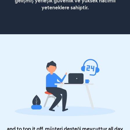
gelişmiş yerleşik güvenlik ve yüksek hacimli
yeteneklere sahiptir.
and to top it off, müşteri desteği mevcuttur all day