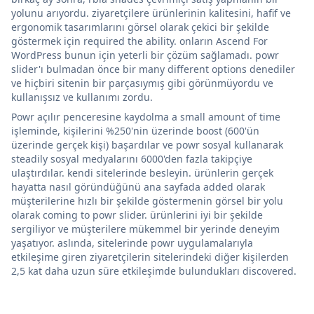
yolunu arıyordu. ziyaretçilere ürünlerinin kalitesini, hafif ve
ergonomik tasarımlarını görsel olarak çekici bir şekilde
göstermek için required the ability. onların Ascend For
WordPress bunun için yeterli bir çözüm sağlamadı. powr
slider'ı bulmadan önce bir many different options denediler
ve hiçbiri sitenin bir parçasıymış gibi görünmüyordu ve
kullanışsız ve kullanımı zordu.
Powr açılır penceresine kaydolma a small amount of time
işleminde, kişilerini %250'nin üzerinde boost (600'ün
üzerinde gerçek kişi) başardılar ve powr sosyal kullanarak
steadily sosyal medyalarını 6000'den fazla takipçiye
ulaştırdılar. kendi sitelerinde besleyin. ürünlerin gerçek
hayatta nasıl göründüğünü ana sayfada added olarak
müşterilerine hızlı bir şekilde göstermenin görsel bir yolu
olarak coming to powr slider. ürünlerini iyi bir şekilde
sergiliyor ve müşterilere mükemmel bir yerinde deneyim
yaşatıyor. aslında, sitelerinde powr uygulamalarıyla
etkileşime giren ziyaretçilerin sitelerindeki diğer kişilerden
2,5 kat daha uzun süre etkileşimde bulundukları discovered.