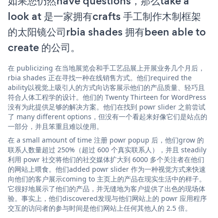
如果您仍然have questions，那么take a
look at 是一家拥有crafts 手工制作木制框架
的太阳镜公司rbia shades 拥有been able to
create 的公司。
在 publicizing 在当地展览会和手工艺品展上开展业务几个月后，
rbia shades 正在寻找一种在线销售方式。他们required the
ability以视觉上吸引人的方式向访客展示他们的产品质量、轻巧且
符合人体工程学的设计。他们的 Twenty Thirteen for WordPress
没有为此提供足够的解决方案。他们在找到 powr slider 之前尝试
了 many different options，但没有一个看起来好像它们是站点的
一部分，并且笨重且难以使用。
在 a small amount of time 注册 powr popup 后，他们grow 的
联系人数量超过 250%（超过 600 个真实联系人），并且 steadily
利用 powr 社交将他们的社交媒体扩大到 6000 多个关注者在他们
的网站上喂食。他们added powr slider 作为一种视觉方式来快速
向他们的客户展示coming to 主页上的产品在现实生活中的样子。
它很好地展示了他们的产品，并无缝地为客户提供了出色的现场体
验。事实上，他们discovered发现与他们网站上的 powr 应用程序
交互的访问者的参与时间是他们网站上任何其他人的 2.5 倍。