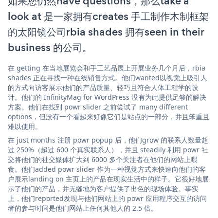
如果您仍然have questions，那么take a
look at 是一家拥有creates 手工制作木制框架
的太阳镜公司rbia shades 拥有seen in their
business 的公司。
在 getting 在当地展览会和手工艺品展上开展业务几个月后，rbia
shades 正在寻找一种在线销售方式。他们wanted以视觉上吸引人
的方式向访客展示他们的产品质量、轻巧且符合人体工程学的设
计。他们的 InfinityMag for WordPress 没有为此提供足够的解决
方案。他们在找到 powr slider 之前尝试了 many different
options，但没有一个看起来好像它们是站点的一部分，并且笨重且
难以使用。
在 just months 注册 powr popup 后，他们grow 的联系人数量超
过 250%（超过 600 个真实联系人），并且 steadily 利用 powr 社
交将他们的社交媒体扩大到 6000 多个关注者在他们的网站上喂
食。他们added powr slider 作为一种视觉方式来快速向他们的客
户展示landing on 主页上的产品在现实生活中的样子。它很好地展
示了他们的产品，并无缝地为客户提供了出色的现场体验。事实
上，他们reported发现与他们网站上的 powr 应用程序交互的访问
者的参与时间是他们网站上任何其他人的 2.5 倍。