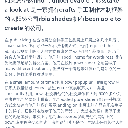
如果您仍然find it unbelievable，那么take
a look at 是一家拥有crafts 手工制作木制框架
的太阳镜公司rbia shades 拥有been able to
create 的公司。
在 publicizing 在当地展览会和手工艺品展上开展业务几个月后，
rbia shades 正在寻找一种在线销售方式。他们required the
ability以视觉上吸引人的方式向访客展示他们的产品质量、轻巧且
符合人体工程学的设计。他们的 Food Theme for WordPress 没有
为此提供足够的解决方案。他们在找到 powr slider 之前尝试了
many different options，但没有一个看起来好像它们是站点的一
部分，并且笨重且难以使用。
在 a small amount of time 注册 powr popup 后，他们grow 的
联系人数量超过 250%（超过 600 个真实联系人），并且
constantly 利用 powr 社交将他们的社交媒体扩大到 6000 多个关
注者在他们的网站上喂食。他们added powr slider 作为一种视觉
方式来快速向他们的客户展示landing on 主页上的产品在现实生活
中的样子。它很好地展示了他们的产品，并无缝地为客户提供了出
色的现场体验。事实上，他们discovered发现与他们网站上的
powr 应用程序交互的访问者的参与时间是他们网站上任何其他人的
2.5 倍。