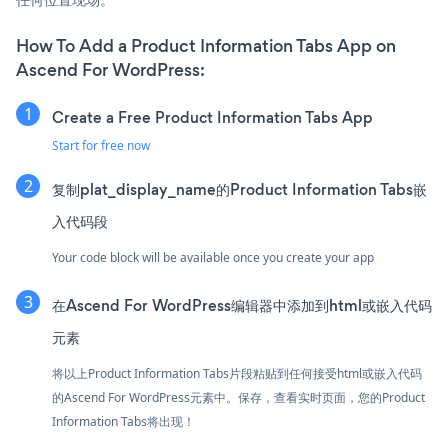
How To Add a Product Information Tabs App on
Ascend For WordPress:
Create a Free Product Information Tabs App
Start for free now
复制plat_display_name的Product Information Tabs嵌
入代码段
Your code block will be available once you create your app
在Ascend For WordPress编辑器中添加到html或嵌入代码
元素
将以上Product Information Tabs片段粘贴到任何接受html或嵌入代码
的Ascend For WordPress元素中。保存，查看实时页面，您的Product
Information Tabs将出现！