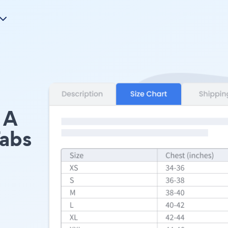
A
Tabs
s
。