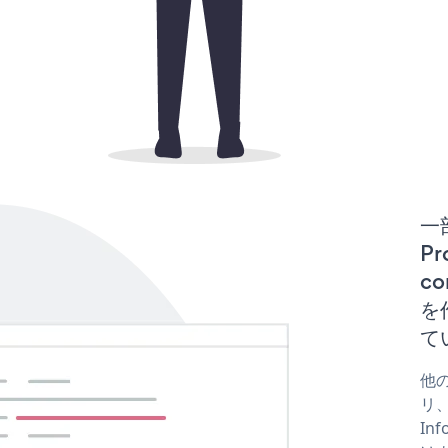
一
Pr
co
を
て
他の
リ、
In