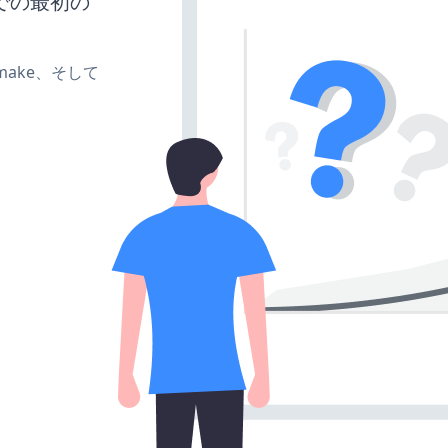
での最初の
e、make、そして