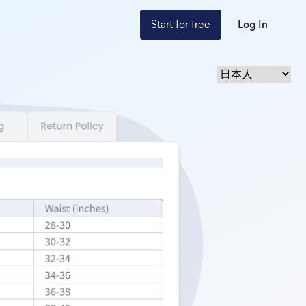
Start for free
Log In