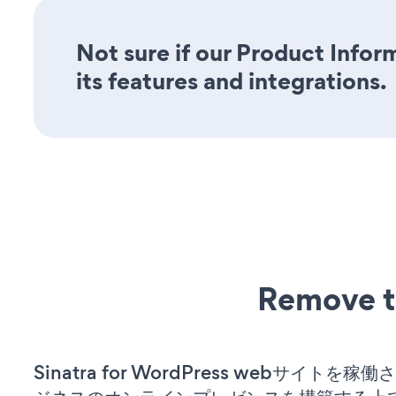
Not sure if our Product Infor
its features and integrations.
Remove t
Sinatra for WordPress webサイトを