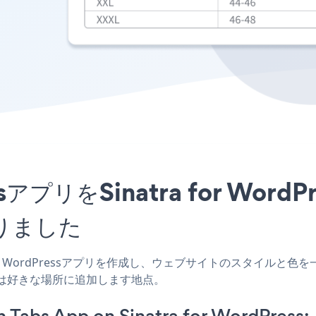
 TabsアプリをSinatra for 
りました
a for WordPressアプリを作成し、ウェブサイトのスタイルと色を一致させ、P
たは好きな場所に追加します地点。