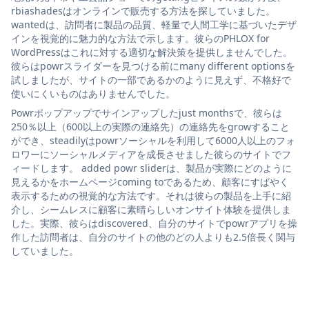
rbiashadesはオンラインで販売する方法を探していました。
wantedは、訪問者に製品の品質、軽量で人間工学に基づいたデザ
インを視覚的に魅力的な方法で示します。彼らのPHLOX for
WordPressはこれに対する適切な解決策を提供しませんでした。
彼らはpowrスライダーを見つける前にmany different optionsを
試しましたが、サイトの一部であるかのように見えず、不格好で
使いにくいものはありませんでした。
Powrポップアップでサインアップしたjust monthsで、彼らは
250％以上（600以上の実際の連絡先）の連絡先をgrowすること
ができ、steadilyはpowrソーシャルを利用して6000人以上のフォ
ロワーにソーシャルメディアを成長させました彼らのサイトでフ
ィードします。 added powr sliderは、製品が実際にどのように
見えるかをホームページcoming toであるため、顧客にすばやく
表示するための視覚的な方法です。それは彼らの製品を上手に紹
介し、シームレスに顧客に素晴らしいオンサイト体験を提供しま
した。実際、彼らはdiscovered、自分のサイトでpowrアプリを操
作した訪問者は、自分のサイトの他のどの人よりも2.5倍長く関与
していました。