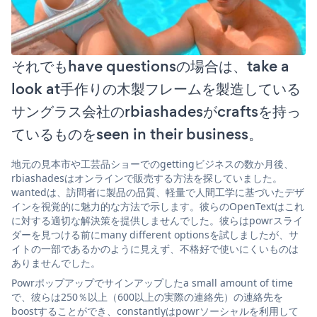
それでもhave questionsの場合は、take a
look at手作りの木製フレームを製造している
サングラス会社のrbiashadesがcraftsを持っ
ているものをseen in their business。
地元の見本市や工芸品ショーでのgettingビジネスの数か月後、
rbiashadesはオンラインで販売する方法を探していました。
wantedは、訪問者に製品の品質、軽量で人間工学に基づいたデザ
インを視覚的に魅力的な方法で示します。彼らのOpenTextはこれ
に対する適切な解決策を提供しませんでした。彼らはpowrスライ
ダーを見つける前にmany different optionsを試しましたが、サ
イトの一部であるかのように見えず、不格好で使いにくいものは
ありませんでした。
Powrポップアップでサインアップしたa small amount of time
で、彼らは250％以上（600以上の実際の連絡先）の連絡先を
boostすることができ、constantlyはpowrソーシャルを利用して