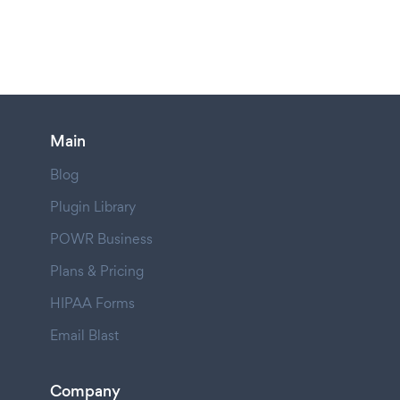
Main
Blog
Plugin Library
POWR Business
Plans & Pricing
HIPAA Forms
Email Blast
Company