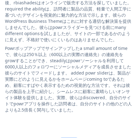
後、rbiashadesはオンラインで販売する方法を探していました。
required the abilityは、訪問者に製品の品質、軽量で人間工学に
基づいたデザインを視覚的に魅力的な方法で示します。彼らの
WordPress Business Themeはこれに対する適切な解決策を提供
しませんでした。彼らはpowrスライダーを見つける前にmany
different optionsを試しましたが、サイトの一部であるかのよう
に見えず、不格好で使いにくいものはありませんでした。
Powrポップアップでサインアップしたa small amount of time
で、彼らは250％以上（600以上の実際の連絡先）の連絡先を
growすることができ、steadilyはpowrソーシャルを利用して
6000人以上のフォロワーにソーシャルメディアを成長させました
彼らのサイトでフィードします。 added powr sliderは、製品が
実際にどのように見えるかをホームページcoming toであるた
め、顧客にすばやく表示するための視覚的な方法です。それは彼
らの製品を上手に紹介し、シームレスに顧客に素晴らしいオンサ
イト体験を提供しました。実際、彼らはdiscovered、自分のサイ
トでpowrアプリを操作した訪問者は、自分のサイトの他のどの人
よりも2.5倍長く関与していました。