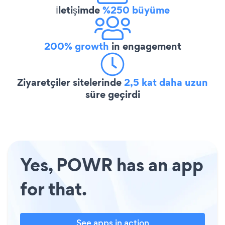
İletişimde
%250 büyüme
200% growth
in engagement
Ziyaretçiler sitelerinde
2,5 kat daha uzun
süre geçirdi
Yes, POWR has an app
for that.
See apps in action