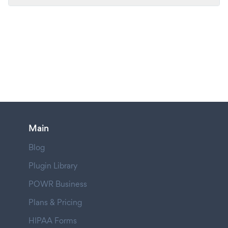
Main
Blog
Plugin Library
POWR Business
Plans & Pricing
HIPAA Forms