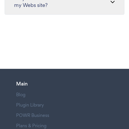
my Webs site?
Main
Blog
Plugin Library
POWR Business
Plans & Pricing