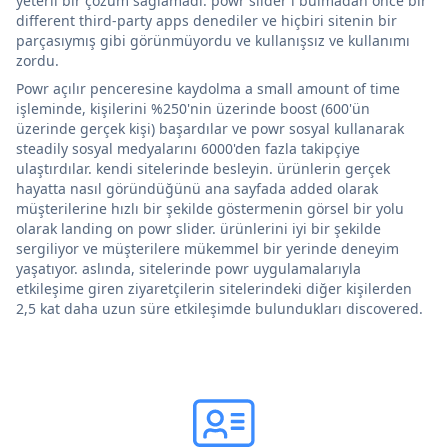
yeterli bir çözüm sağlamadı. powr slider'ı bulmadan önce bir
different third-party apps denediler ve hiçbiri sitenin bir
parçasıymış gibi görünmüyordu ve kullanışsız ve kullanımı
zordu.
Powr açılır penceresine kaydolma a small amount of time
işleminde, kişilerini %250'nin üzerinde boost (600'ün
üzerinde gerçek kişi) başardılar ve powr sosyal kullanarak
steadily sosyal medyalarını 6000'den fazla takipçiye
ulaştırdılar. kendi sitelerinde besleyin. ürünlerin gerçek
hayatta nasıl göründüğünü ana sayfada added olarak
müşterilerine hızlı bir şekilde göstermenin görsel bir yolu
olarak landing on powr slider. ürünlerini iyi bir şekilde
sergiliyor ve müşterilere mükemmel bir yerinde deneyim
yaşatıyor. aslında, sitelerinde powr uygulamalarıyla
etkileşime giren ziyaretçilerin sitelerindeki diğer kişilerden
2,5 kat daha uzun süre etkileşimde bulundukları discovered.