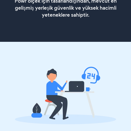
Powr ölçek için tasarlandığından, mevcut en
gelişmiş yerleşik güvenlik ve yüksek hacimli
yeteneklere sahiptir.