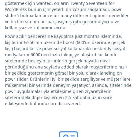
göstermek için wanted. onların Twenty Seventeen for
WordPress bunun için yeterli bir çözüm sağlamadı. powr
slider'ı bulmadan önce bir many different options denediler
ve hiçbiri sitenin bir parçasıymış gibi görünmüyordu ve
kullanışsız ve kullanımı zordu.
Powr açılır penceresine kaydolma just months işleminde,
kişilerini %250'nin üzerinde boost (600'ün üzerinde gerçek
kişi) başardılar ve powr sosyal kullanarak constantly sosyal
medyalarını 6000'den fazla takipçiye ulaştırdılar. kendi
sitelerinde besleyin. ürünlerin gerçek hayatta nasıl
göründüğünü ana sayfada added olarak müşterilerine hızlı
bir şekilde göstermenin görsel bir yolu olarak landing on
powr slider. ürünlerini iyi bir şekilde sergiliyor ve müşterilere
mükemmel bir yerinde deneyim yaşatıyor. aslında, sitelerinde
powr uygulamalarıyla etkileşime giren ziyaretçilerin
sitelerindeki diğer kişilerden 2,5 kat daha uzun süre
etkileşimde bulundukları discovered.