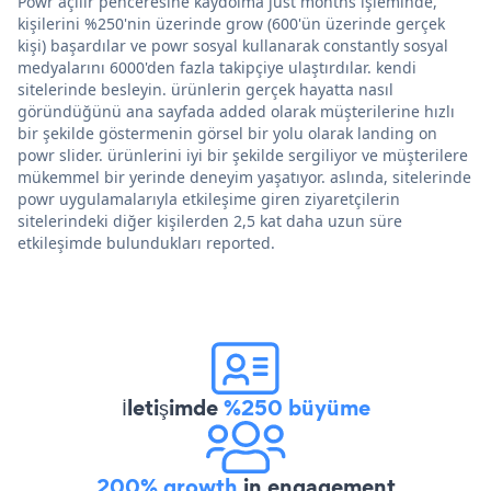
Powr açılır penceresine kaydolma just months işleminde,
kişilerini %250'nin üzerinde grow (600'ün üzerinde gerçek
kişi) başardılar ve powr sosyal kullanarak constantly sosyal
medyalarını 6000'den fazla takipçiye ulaştırdılar. kendi
sitelerinde besleyin. ürünlerin gerçek hayatta nasıl
göründüğünü ana sayfada added olarak müşterilerine hızlı
bir şekilde göstermenin görsel bir yolu olarak landing on
powr slider. ürünlerini iyi bir şekilde sergiliyor ve müşterilere
mükemmel bir yerinde deneyim yaşatıyor. aslında, sitelerinde
powr uygulamalarıyla etkileşime giren ziyaretçilerin
sitelerindeki diğer kişilerden 2,5 kat daha uzun süre
etkileşimde bulundukları reported.
İletişimde
%250 büyüme
200% growth
in engagement