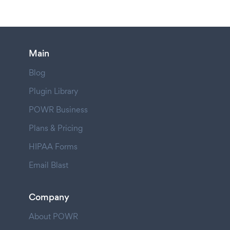
Main
Blog
Plugin Library
POWR Business
Plans & Pricing
HIPAA Forms
Email Blast
Company
About POWR