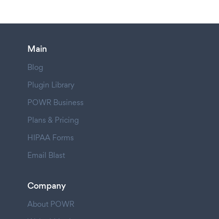
Main
Blog
Plugin Library
POWR Business
Plans & Pricing
HIPAA Forms
Email Blast
Company
About POWR