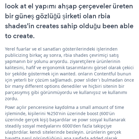
look at el yapımı ahşap çerçeveler üreten
bir güneş gözlüğü şirketi olan rbia
shades'in creates sahip olduğu been able
to create.
Yerel fuarlar ve el sanatları gösterilerindeki işlerinden
publicizing birkaç ay sonra, rbia shades çevrimiçi satış
yapmanın bir yolunu arıyordu. ziyaretçilere ürünlerinin
kalitesini, hafif ve ergonomik tasarımlarını görsel olarak çekici
bir şekilde göstermek için wanted. onların Contentful bunun
için yeterli bir çözüm sağlamadı. powr slider'ı bulmadan önce
bir many different options denediler ve hiçbiri sitenin bir
parçasıymış gibi görünmüyordu ve kullanışsız ve kullanımı
zordu.
Powr açılır penceresine kaydolma a small amount of time
işleminde, kişilerini %250'nin üzerinde boost (600'ün
üzerinde gerçek kişi) başardılar ve powr sosyal kullanarak
steadily sosyal medyalarını 6000'den fazla takipçiye
ulaştırdılar. kendi sitelerinde besleyin. ürünlerin gerçek
hayatta nasıl göründüğünü ana sayfada added olarak