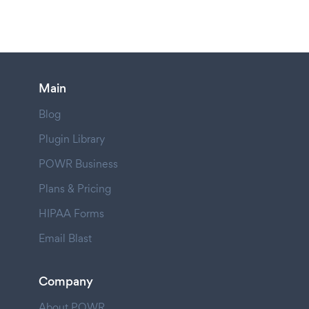
Main
Blog
Plugin Library
POWR Business
Plans & Pricing
HIPAA Forms
Email Blast
Company
About POWR