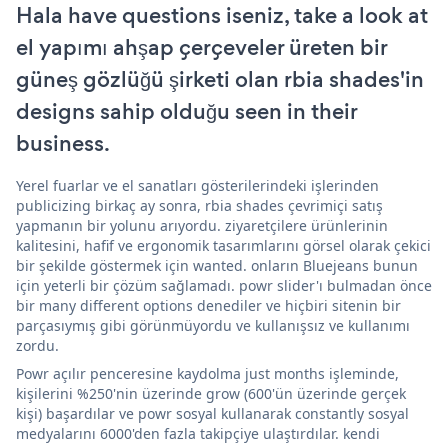
Hala have questions iseniz, take a look at
el yapımı ahşap çerçeveler üreten bir
güneş gözlüğü şirketi olan rbia shades'in
designs sahip olduğu seen in their
business.
Yerel fuarlar ve el sanatları gösterilerindeki işlerinden
publicizing birkaç ay sonra, rbia shades çevrimiçi satış
yapmanın bir yolunu arıyordu. ziyaretçilere ürünlerinin
kalitesini, hafif ve ergonomik tasarımlarını görsel olarak çekici
bir şekilde göstermek için wanted. onların Bluejeans bunun
için yeterli bir çözüm sağlamadı. powr slider'ı bulmadan önce
bir many different options denediler ve hiçbiri sitenin bir
parçasıymış gibi görünmüyordu ve kullanışsız ve kullanımı
zordu.
Powr açılır penceresine kaydolma just months işleminde,
kişilerini %250'nin üzerinde grow (600'ün üzerinde gerçek
kişi) başardılar ve powr sosyal kullanarak constantly sosyal
medyalarını 6000'den fazla takipçiye ulaştırdılar. kendi