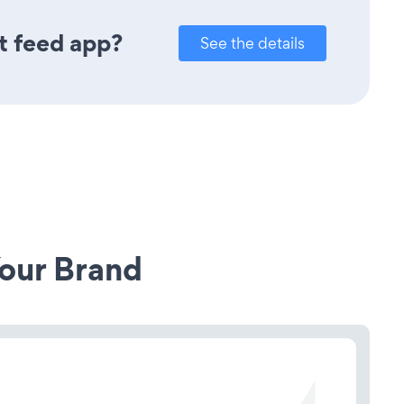
t feed app?
See the details
our Brand