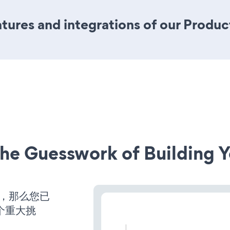
ures and integrations of our Produc
he Guesswork of Building Y
营，那么您已
个重大挑