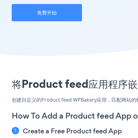
免费开始
将Product feed应用
创建自定义的Product feed WPBakery应用，匹配
How To Add a Product feed App 
Create a Free Product feed App