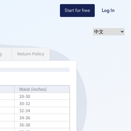
Start for free
Log In