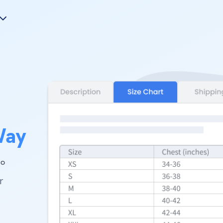
Way
 。
r