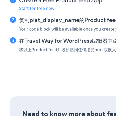
Create a Free Product feed App
Start for free now
复制plat_display_name的Product 
Your code block will be available once you create
在Travel Way for WordPress编
将以上Product feed片段粘贴到任何接受html或嵌入代
Need to know more about feat