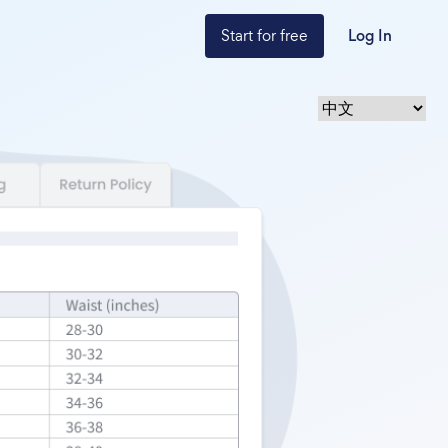
Start for free
Log In