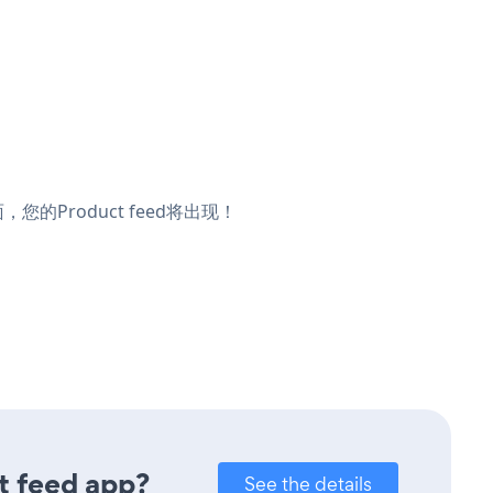
，您的Product feed将出现！
t feed app?
See the details