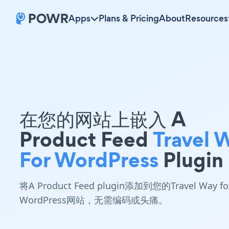
Apps
Plans & Pricing
About
Resources
在您的网站上嵌入 A
Product Feed
Travel 
For WordPress
Plugin
将A Product Feed plugin添加到您的Travel Way fo
WordPress网站，无需编码或头痛。