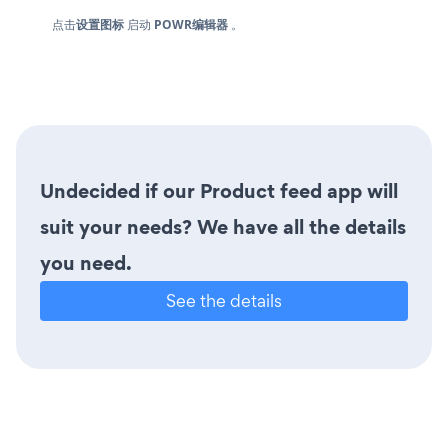
点击
设置图标
启动
POWR编辑器
。
Undecided if our Product feed app will
suit your needs? We have all the details
you need.
See the details