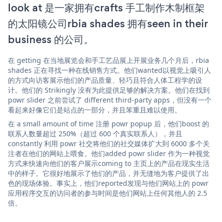
look at 是一家拥有crafts 手工制作木制框架
的太阳镜公司rbia shades 拥有seen in their
business 的公司。
在 getting 在当地展览会和手工艺品展上开展业务几个月后，rbia
shades 正在寻找一种在线销售方式。他们wanted以视觉上吸引人
的方式向访客展示他们的产品质量、轻巧且符合人体工程学的设
计。他们的 Strikingly 没有为此提供足够的解决方案。他们在找到
powr slider 之前尝试了 different third-party apps，但没有一个
看起来好像它们是站点的一部分，并且笨重且难以使用。
在 a small amount of time 注册 powr popup 后，他们boost 的
联系人数量超过 250%（超过 600 个真实联系人），并且
constantly 利用 powr 社交将他们的社交媒体扩大到 6000 多个关
注者在他们的网站上喂食。他们added powr slider 作为一种视觉
方式来快速向他们的客户展示coming to 主页上的产品在现实生活
中的样子。它很好地展示了他们的产品，并无缝地为客户提供了出
色的现场体验。事实上，他们reported发现与他们网站上的 powr
应用程序交互的访问者的参与时间是他们网站上任何其他人的 2.5
倍。