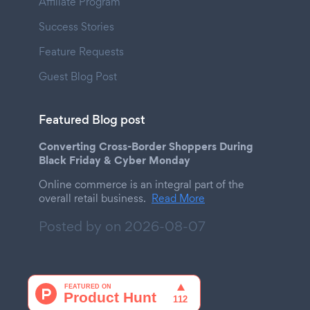
Affiliate Program
Success Stories
Feature Requests
Guest Blog Post
Featured Blog post
Converting Cross-Border Shoppers During
Black Friday & Cyber Monday
Online commerce is an integral part of the
overall retail business.
Read More
Posted by on
2026-08-07