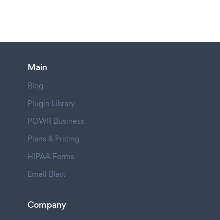
Main
Blog
Plugin Library
POWR Business
Plans & Pricing
HIPAA Forms
Email Blast
Company