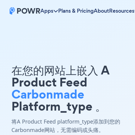
Apps
Plans & Pricing
About
Resources
在您的网站上嵌入 A
Product Feed
Carbonmade
Platform_type 。
将A Product Feed platform_type添加到您的
Carbonmade网站，无需编码或头痛。