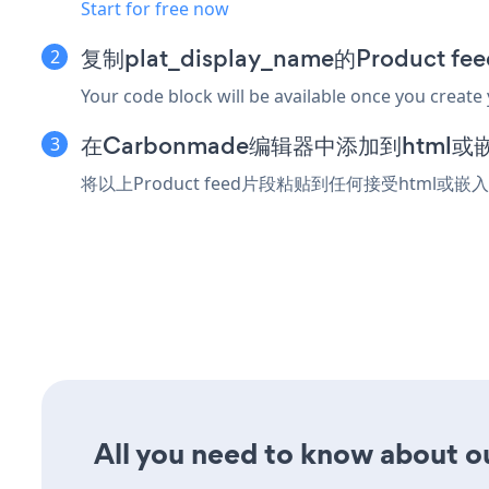
Start for free now
复制plat_display_name的Product 
Your code block will be available once you create
在Carbonmade编辑器中添加到html
将以上Product feed片段粘贴到任何接受html或嵌
All you need to know about ou