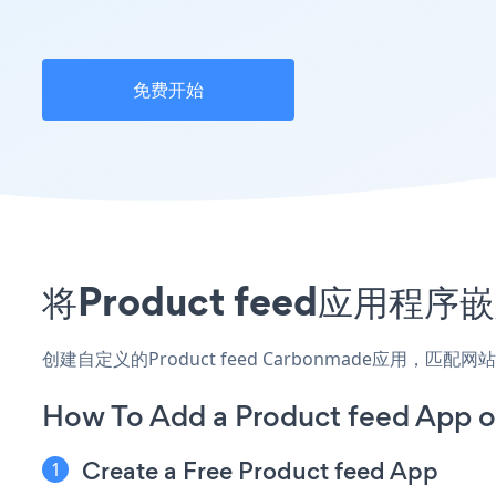
免费开始
将Product feed应用程
创建自定义的Product feed Carbonmade应用，
How To Add a Product feed App 
Create a Free Product feed App