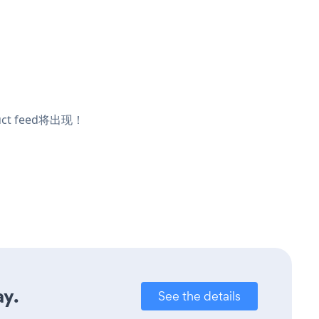
t feed将出现！
ay.
See the details