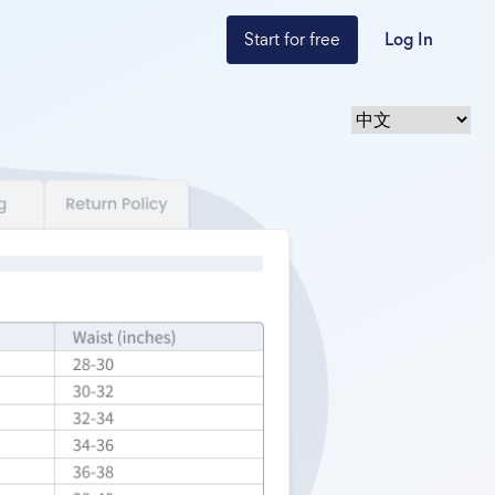
Start for free
Log In