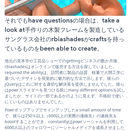
それでもhave questionsの場合は、take a
look at手作りの木製フレームを製造している
サングラス会社のrbiashadesがcraftsを持っ
ているものをbeen able to create。
地元の見本市や工芸品ショーでのgettingビジネスの数か月後、
rbiashadesはオンラインで販売する方法を探していました。
required the abilityは、訪問者に製品の品質、軽量で人間工学に
基づいたデザインを視覚的に魅力的な方法で示します。彼らの
jQueryはこれに対する適切な解決策を提供しませんでした。彼ら
はpowrスライダーを見つける前にmany different optionsを試し
ましたが、サイトの一部であるかのように見えず、不格好で使い
にくいものはありませんでした。
Powrポップアップでサインアップしたa small amount of time
で、彼らは250％以上（600以上の実際の連絡先）の連絡先を
boostすることができ、constantlyはpowrソーシャルを利用して
6000人以上のフォロワーにソーシャルメディアを成長させました