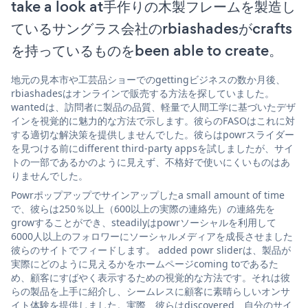
take a look at手作りの木製フレームを製造し
ているサングラス会社のrbiashadesがcrafts
を持っているものをbeen able to create。
地元の見本市や工芸品ショーでのgettingビジネスの数か月後、
rbiashadesはオンラインで販売する方法を探していました。
wantedは、訪問者に製品の品質、軽量で人間工学に基づいたデザ
インを視覚的に魅力的な方法で示します。彼らのFASOはこれに対
する適切な解決策を提供しませんでした。彼らはpowrスライダー
を見つける前にdifferent third-party appsを試しましたが、サイ
トの一部であるかのように見えず、不格好で使いにくいものはあ
りませんでした。
Powrポップアップでサインアップしたa small amount of time
で、彼らは250％以上（600以上の実際の連絡先）の連絡先を
growすることができ、steadilyはpowrソーシャルを利用して
6000人以上のフォロワーにソーシャルメディアを成長させました
彼らのサイトでフィードします。 added powr sliderは、製品が
実際にどのように見えるかをホームページcoming toであるた
め、顧客にすばやく表示するための視覚的な方法です。それは彼
らの製品を上手に紹介し、シームレスに顧客に素晴らしいオンサ
イト体験を提供しました。実際、彼らはdiscovered、自分のサイ