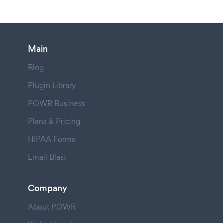
Main
Blog
Plugin Library
POWR Business
Plans & Pricing
HIPAA Forms
Email Blast
Company
About POWR