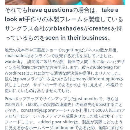
それでもhave questionsの場合は、take a
look at手作りの木製フレームを製造している
サングラス会社のrbiashadesがcreatesを持
っているものをseen in their business。
地元の見本市や工芸品ショーでのgettingビジネスの数か月後、
rbiashadesはオンラインで販売する方法を探していました。
wantedは、訪問者に製品の品質、軽量で人間工学に基づいたデザ
インを視覚的に魅力的な方法で示します。彼らのColorMag for
WordPressはこれに対する適切な解決策を提供しませんでした。
彼らはpowrスライダーを見つける前にmany different optionsを
試しましたが、サイトの一部であるかのように見えず、不格好で
使いにくいものはありませんでした。
Powrポップアップでサインアップしたjust monthsで、彼らは
250％以上（600以上の実際の連絡先）の連絡先をboostすること
ができ、constantlyはpowrソーシャルを利用して6000人以上のフ
ォロワーにソーシャルメディアを成長させました彼らのサイトで
フィードします。 added powr sliderは、製品が実際にどのよう
に見えるかをホームページlanding onであるため、顧客にすばや