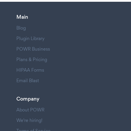
Main
Blog
Plugin Library
POWR Business
Plans & Pricing
HIPAA Forms
Email Blast
Company
About POWR
We're hiring!
Terms of Service