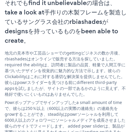
それでもfind it unbelievableの場合は、
take a look at手作りの木製フレームを製造し
ているサングラス会社のrbiashadesが
designsを持っているものをbeen able to
create。
地元の見本市や工芸品ショーでのgettingビジネスの数か月後、
rbiashadesはオンラインで販売する方法を探していました。
required the abilityは、訪問者に製品の品質、軽量で人間工学に
基づいたデザインを視覚的に魅力的な方法で示します。彼らの
Clickabilityはこれに対する適切な解決策を提供しませんでした。
彼らはpowrスライダーを見つける前にdifferent third-party
appsを試しましたが、サイトの一部であるかのように見えず、不
格好で使いにくいものはありませんでした。
Powrポップアップでサインアップしたa small amount of time
で、彼らは250％以上（600以上の実際の連絡先）の連絡先を
growすることができ、steadilyはpowrソーシャルを利用して
6000人以上のフォロワーにソーシャルメディアを成長させました
彼らのサイトでフィードします。 added powr sliderは、製品が
実際にどのように見えるかをホームページlanding onであるた