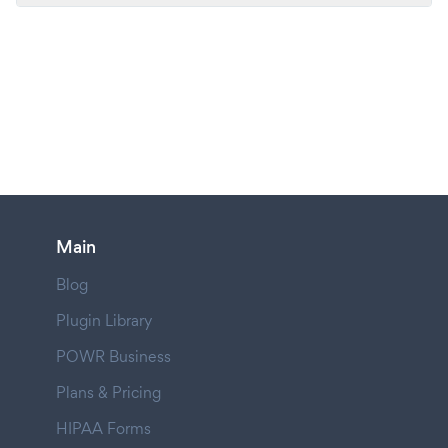
Main
Blog
Plugin Library
POWR Business
Plans & Pricing
HIPAA Forms