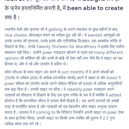
के फ्रेम हस्तनिर्मित करती है, में been able to create
क्या है।
स्थानीय मेलों और क्राफ्ट शो में getting के अपने व्यवसाय के कुछ महीनों के बाद,
rbia shades ऑनलाइन बेचने का तरीका ढूंढ रही थी। वे wanted आगंतुकों को
उनके उत्पाद की गुणवत्ता, उनके हल्के और एर्गोनोमिक डिज़ाइन, एक आकर्षक तरीके से
दिखाने के लिए। उनके Twenty Thirteen for WordPress ने इसके लिए पर्याप्त
समाधान नहीं दिया। उन्होंने powr स्लाइडर खोजने से पहले एक many different
options की कोशिश की और उनमें से कोई भी ऐसा नहीं लगा जैसे कि वे साइट का एक
हिस्सा थे, और वे भद्दे और उपयोग में कठिन थे।
पॉवर पॉपअप के साथ साइन अप करने के just months में वे अपने संपर्कों को
250% से अधिक (600 से अधिक वास्तविक संपर्क) करने में सक्षम थे और boost ने
powr सोशल का उपयोग करके अपने सोशल मीडिया को 6000 से अधिक अनुयायियों
तक बढ़ा दिया है। उनकी साइट पर फ़ीड। वे steadily powr स्लाइडर अपने
ग्राहकों को शीघ्रता से दिखाने के लिए एक दृश्य तरीके के रूप में हैं क्योंकि वे added
होमपेज हैं कि वास्तविक जीवन में उत्पाद कैसे दिखते हैं। यह अपने उत्पादों को अच्छी
तरह से प्रदर्शित करता है और ग्राहकों को एक बेहतरीन ऑन-साइट अनुभव प्रदान
करता है। वास्तव में वे coming to कि विज़िटर जिन्होंने अपनी साइट पर powr ऐप्स
के साथ इंटरैक्ट किया, उनकी साइट पर किसी अन्य व्यक्ति की तुलना में 2.5 गुना
अधिक समय तक लगे रहे।